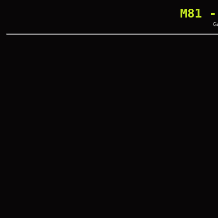
M81 -
G